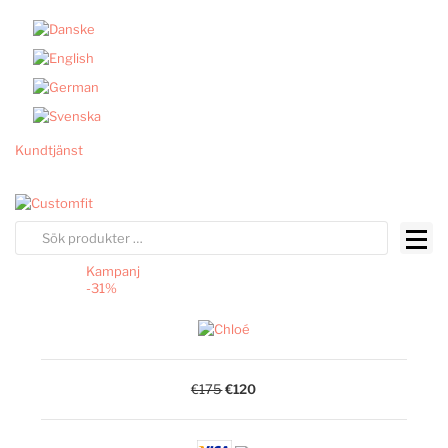
Kundtjänst
Kampanj
-31%
€175
€120