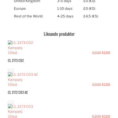
United Kingdom
3-5 days
£0 (€0)
Europe
1-10 days
£0 (€0)
Rest of the World
4-25 days
£4,5 (€5)
Liknande produkter
Kampanj
Chloé
€200
€120
CL 2173 C02
Kampanj
Chloé
€200
€120
CL 2172 C03 AC
Kampanj
Chloé
€200
€120