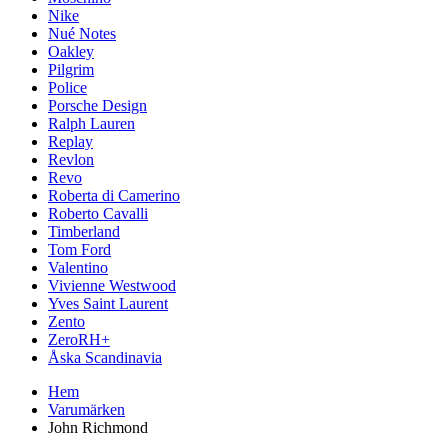
Nike
Nué Notes
Oakley
Pilgrim
Police
Porsche Design
Ralph Lauren
Replay
Revlon
Revo
Roberta di Camerino
Roberto Cavalli
Timberland
Tom Ford
Valentino
Vivienne Westwood
Yves Saint Laurent
Zento
ZeroRH+
Åska Scandinavia
Hem
Varumärken
John Richmond