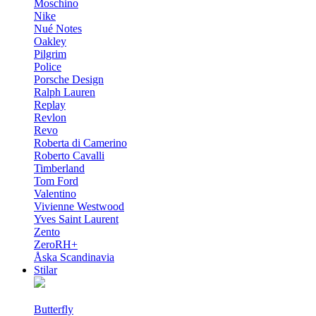
Moschino
Nike
Nué Notes
Oakley
Pilgrim
Police
Porsche Design
Ralph Lauren
Replay
Revlon
Revo
Roberta di Camerino
Roberto Cavalli
Timberland
Tom Ford
Valentino
Vivienne Westwood
Yves Saint Laurent
Zento
ZeroRH+
Åska Scandinavia
Stilar
Butterfly