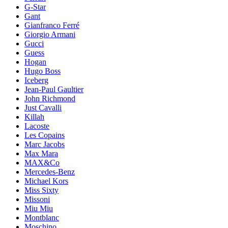
G-Star
Gant
Gianfranco Ferré
Giorgio Armani
Gucci
Guess
Hogan
Hugo Boss
Iceberg
Jean-Paul Gaultier
John Richmond
Just Cavalli
Killah
Lacoste
Les Copains
Marc Jacobs
Max Mara
MAX&Co
Mercedes-Benz
Michael Kors
Miss Sixty
Missoni
Miu Miu
Montblanc
Moschino