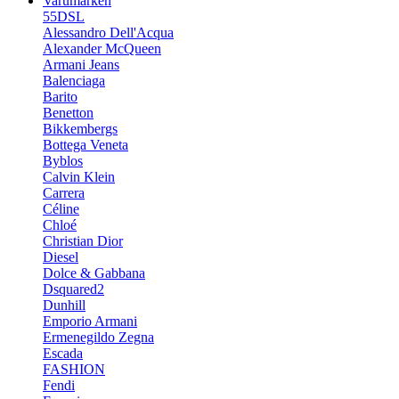
Varumärken
55DSL
Alessandro Dell'Acqua
Alexander McQueen
Armani Jeans
Balenciaga
Barito
Benetton
Bikkembergs
Bottega Veneta
Byblos
Calvin Klein
Carrera
Céline
Chloé
Christian Dior
Diesel
Dolce & Gabbana
Dsquared2
Dunhill
Emporio Armani
Ermenegildo Zegna
Escada
FASHION
Fendi