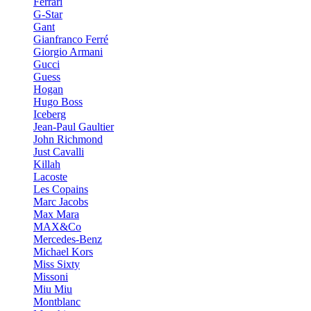
Ferrari
G-Star
Gant
Gianfranco Ferré
Giorgio Armani
Gucci
Guess
Hogan
Hugo Boss
Iceberg
Jean-Paul Gaultier
John Richmond
Just Cavalli
Killah
Lacoste
Les Copains
Marc Jacobs
Max Mara
MAX&Co
Mercedes-Benz
Michael Kors
Miss Sixty
Missoni
Miu Miu
Montblanc