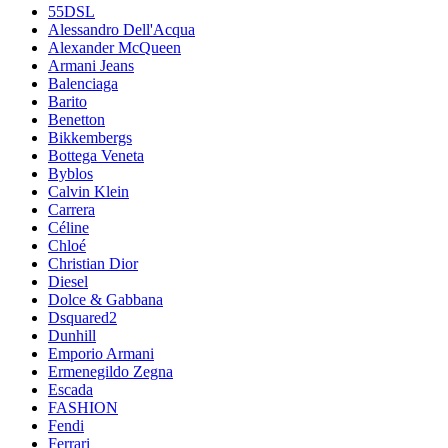
55DSL
Alessandro Dell'Acqua
Alexander McQueen
Armani Jeans
Balenciaga
Barito
Benetton
Bikkembergs
Bottega Veneta
Byblos
Calvin Klein
Carrera
Céline
Chloé
Christian Dior
Diesel
Dolce & Gabbana
Dsquared2
Dunhill
Emporio Armani
Ermenegildo Zegna
Escada
FASHION
Fendi
Ferrari