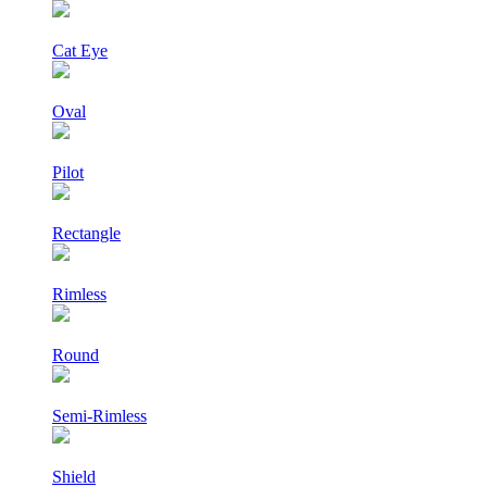
Cat Eye
Oval
Pilot
Rectangle
Rimless
Round
Semi-Rimless
Shield