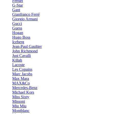
Ferrari
G-Star
Gant
Gianfranco Ferré
Giorgio Armani
Gucci
Guess
Hogan
Hugo Boss
Iceberg
Jean-Paul Gaultier
John Richmond
Just Cavalli
Killah
Lacoste
Les Copains
Marc Jacobs
Max Mara
MAX&Co
Mercedes-Benz
Michael Kors
Miss Sixty
Missoni
Miu Miu
Montblanc