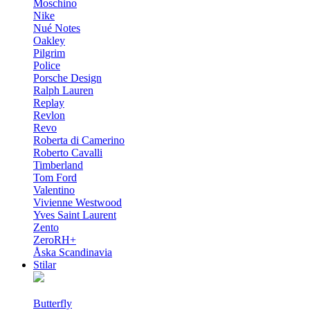
Moschino
Nike
Nué Notes
Oakley
Pilgrim
Police
Porsche Design
Ralph Lauren
Replay
Revlon
Revo
Roberta di Camerino
Roberto Cavalli
Timberland
Tom Ford
Valentino
Vivienne Westwood
Yves Saint Laurent
Zento
ZeroRH+
Åska Scandinavia
Stilar
Butterfly