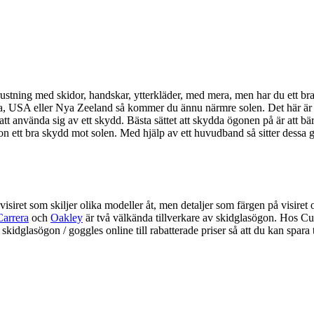
ustning med skidor, handskar, ytterkläder, med mera, men har du ett bra
da, USA eller Nya Zeeland så kommer du ännu närmre solen. Det här är en 
t att använda sig av ett skydd. Bästa sättet att skydda ögonen på är att 
on ett bra skydd mot solen. Med hjälp av ett huvudband så sitter dessa 
 visiret som skiljer olika modeller åt, men detaljer som färgen på visi
Carrera
och
Oakley
är två välkända tillverkare av skidglasögon. Hos Cust
er skidglasögon / goggles online till rabatterade priser så att du kan spara