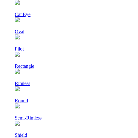
Cat Eye
Oval
Pilot
Rectangle
Rimless
Round
Semi-Rimless
Shield