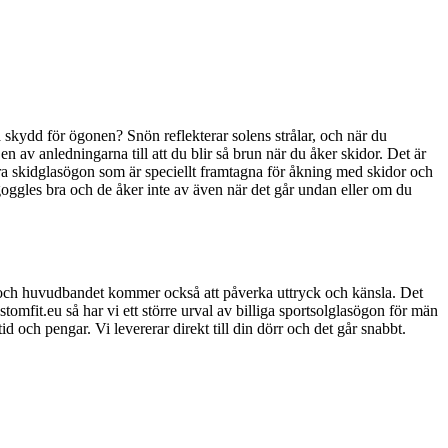
 skydd för ögonen? Snön reflekterar solens strålar, och när du
av anledningarna till att du blir så brun när du åker skidor. Det är
bära skidglasögon som är speciellt framtagna för åkning med skidor och
goggles bra och de åker inte av även när det går undan eller om du
ret och huvudbandet kommer också att påverka uttryck och känsla. Det
omfit.eu så har vi ett större urval av billiga sportsolglasögon för män
 tid och pengar. Vi levererar direkt till din dörr och det går snabbt.