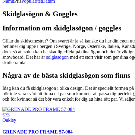
Namn
Pris
Popularitet
Datum
Skidglasögon & Goggles
Information om skidglasögon / goggles
Gillar du skidsemestrar? Om svaret är ja så kanske du har din egen utr
befinner dig uppe i bergen i Sverige, Norge, Österrike, Italien, Kana
dock så att solen kan ha skadlig effekt på dina ögon och det är viktig
snowboard. Det här är
solglasögon
med ett stort visir som ger dina ög
skulle ramla.
Några av de bästa skidglasögon som finns
Idag kan du få skidglasögon i olika design. Det är speciellt formen på
bör inte vara svårt att finna ett par som kommer att passa dig perfekt.
och för kvinnor så det bör vara enkelt för dig att hitta rätt par. Vi sälj
€75
Oakley
GRENADE PRO FRAME 57-084