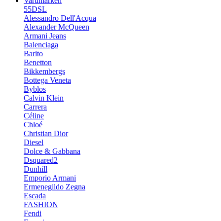
Varumärken
55DSL
Alessandro Dell'Acqua
Alexander McQueen
Armani Jeans
Balenciaga
Barito
Benetton
Bikkembergs
Bottega Veneta
Byblos
Calvin Klein
Carrera
Céline
Chloé
Christian Dior
Diesel
Dolce & Gabbana
Dsquared2
Dunhill
Emporio Armani
Ermenegildo Zegna
Escada
FASHION
Fendi