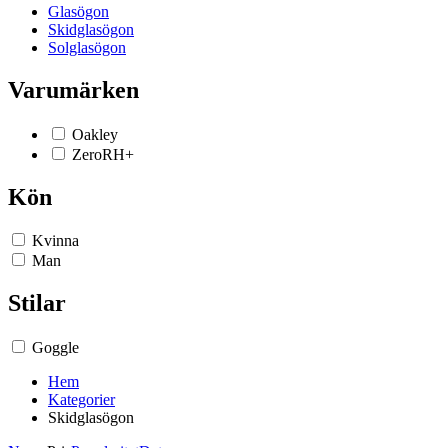
Glasögon
Skidglasögon
Solglasögon
Varumärken
Oakley
ZeroRH+
Kön
Kvinna
Man
Stilar
Goggle
Hem
Kategorier
Skidglasögon