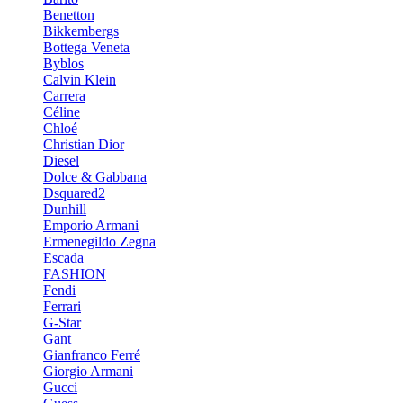
Benetton
Bikkembergs
Bottega Veneta
Byblos
Calvin Klein
Carrera
Céline
Chloé
Christian Dior
Diesel
Dolce & Gabbana
Dsquared2
Dunhill
Emporio Armani
Ermenegildo Zegna
Escada
FASHION
Fendi
Ferrari
G-Star
Gant
Gianfranco Ferré
Giorgio Armani
Gucci