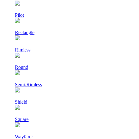
Pilot
Rectangle
Rimless
Round
Semi-Rimless
Shield
Square
Wayfarer