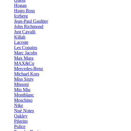
Guess
Hogan
Hugo Boss
Iceberg
Jean-Paul Gaultier
John Richmond
Just Cavalli
Killah
Lacoste
Les Copains
Marc Jacobs
Max Mara
MAX&Co
Mercedes-Benz
Michael Kors
Miss Sixty
Missoni
Miu Miu
Montblanc
Moschino
Nike
Nué Notes
Oakley
Pilgrim
Police