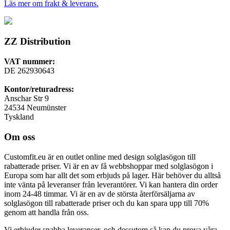
Läs mer om frakt & leverans.
ZZ Distribution
VAT nummer:
DE 262930643
Kontor/returadress:
Anschar Str 9
24534 Neumünster
Tyskland
Om oss
Customfit.eu är en outlet online med design solglasögon till
rabatterade priser. Vi är en av få webbshoppar med solglasögon i
Europa som har allt det som erbjuds på lager. Här behöver du alltså
inte vänta på leveranser från leverantörer. Vi kan hantera din order
inom 24-48 timmar. Vi är en av de största återförsäljarna av
solglasögon till rabatterade priser och du kan spara upp till 70%
genom att handla från oss.
Vi erbjuder snabba leveranser, och dessutom så kan du prova våra