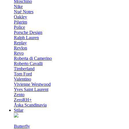
Moschino
Nike
Nué Notes
Oakley
Pilgrim
Police
Porsche Design
Ralph Lauren
Replay
Revlon
Revo
Roberta di Camerino
Roberto Cavalli
Timberland
Tom Ford
Valentino
Vivienne Westwood
Yves Saint Laurent
Zento
ZeroRH+
Åska Scandinavia
Stilar
Butterfly