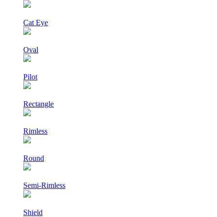
Cat Eye
Oval
Pilot
Rectangle
Rimless
Round
Semi-Rimless
Shield