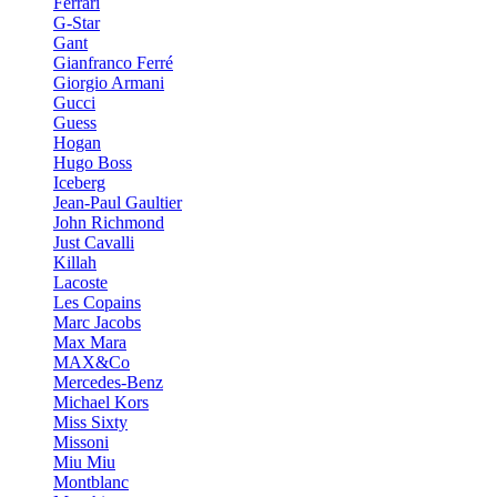
Ferrari
G-Star
Gant
Gianfranco Ferré
Giorgio Armani
Gucci
Guess
Hogan
Hugo Boss
Iceberg
Jean-Paul Gaultier
John Richmond
Just Cavalli
Killah
Lacoste
Les Copains
Marc Jacobs
Max Mara
MAX&Co
Mercedes-Benz
Michael Kors
Miss Sixty
Missoni
Miu Miu
Montblanc