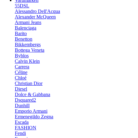
Varumärken
55DSL
Alessandro Dell'Acqua
Alexander McQueen
Armani Jeans
Balenciaga
Barito
Benetton
Bikkembergs
Bottega Veneta
Byblos
Calvin Klein
Carrera
Céline
Chloé
Christian Dior
Diesel
Dolce & Gabbana
Dsquared2
Dunhill
Emporio Armani
Ermenegildo Zegna
Escada
FASHION
Fendi